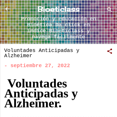
Ir al contenido principal
Bioeticlass
Promoción y educación en
Bioética Da click en
índice Bioeticlass y
navega fácilmente
Voluntades Anticipadas y
Alzheimer
-
septiembre 27, 2022
Voluntades
Anticipadas y
Alzheimer.