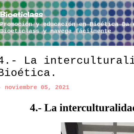
Ir al contenido principal
Bioeticlass
Promoción y educación en Bioética Da 
Bioeticlass y navega fácilmente
4.- La intercultural
Bioética.
-
noviembre 05, 2021
4.- La interculturalida