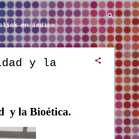
click en índice
idad y la
d y la Bioética.