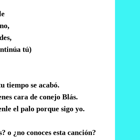
le
no,
rdes,
ontinúa tú)
 tu tiempo se acabó.
ienes cara de conejo Blás.
tenle el palo porque sigo yo.
? o ¿no conoces esta canción?