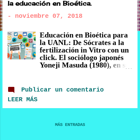
la educación en Bioética.
a
-
noviembre 07, 2018
d
a
Educación en Bioética para
s
la UANL: De Sócrates a la
fertilización in Vitro con un
click. El sociólogo japonés
Yoneji Masuda (1980), en su
libro The Information
Society: as Post-industrial
Society, estableció el
Publicar un comentario
término “sociedad de la
LEER MÁS
información" hace
referencia a que la
información de cualquier
naturaleza, su generación,
MÁS ENTRADAS
su distribución y su uso se