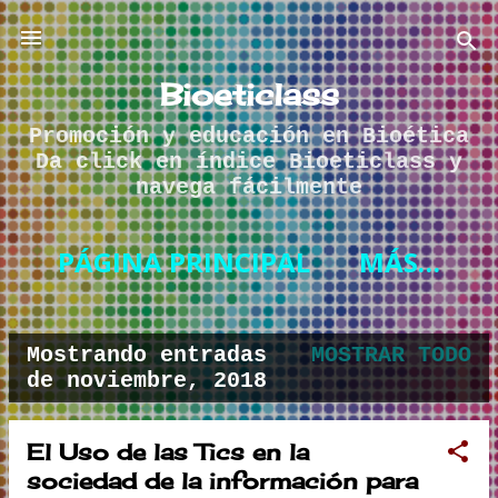
Ir al contenido principal
Bioeticlass
Promoción y educación en Bioética
Da click en índice Bioeticlass y
navega fácilmente
PÁGINA PRINCIPAL
MÁS…
Mostrando entradas
MOSTRAR TODO
E
de noviembre, 2018
n
t
El Uso de las Tics en la
sociedad de la información para
r