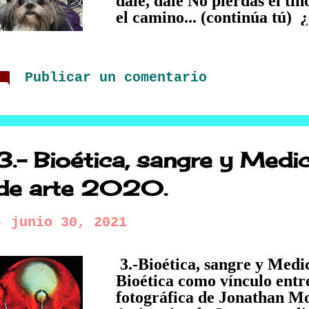
dale, dale No pierdas el tin
el camino... (continúa tú) 
uno, ya le diste 2 ya le dist
Ahora sí le das, ahora no l
conejo Blás. c)Dale, dale, da
Publicar un comentario
quítenle el palo porque sig
de tus compañeros? o ¿no 
eres? Interculturalidad La 
presencia e interacción equ
la posibilidad de generar 
3.- Bioética, sangre y Medi
compartidas, a través del d
existen culturas mejores que
de arte 2020.
-
junio 30, 2021
3.-Bioética, sangre y Medi
Bioética como vínculo entr
fotográfica de Jonathan M