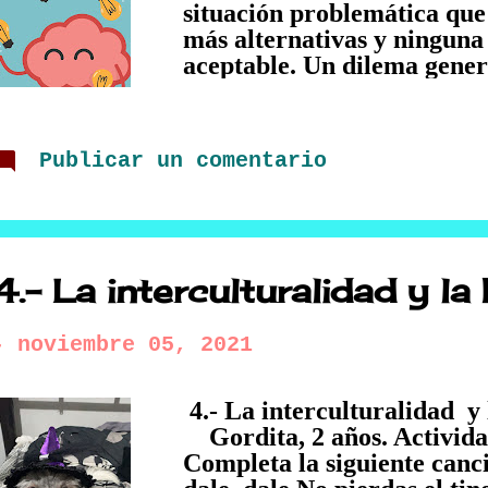
situación problemática que 
más alternativas y ninguna
aceptable. Un dilema gene
debido a que las alternativ
deseables, satisfactorias o
implica que, dentro de al m
Publicar un comentario
existe un imperativo moral
actuar. Por ejemplo: • 💬
los médicos: ¿dar o no dar
a un familiar o amigo cerc
sabiendo que dar consulta 
4.- La interculturalidad y la 
correcto en lo profesional,
legal, pero nos lo piden co
-
noviembre 05, 2021
la relación. • 👶 Lo que le
4.- La intercultur
Gordita, 2 años. Activida
Completa la siguiente can