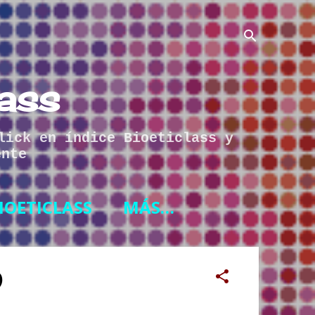
lass
lick en índice Bioeticlass y
ente
IOETICLASS
MÁS…
)