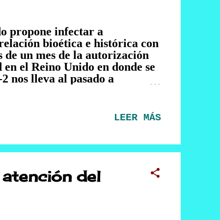
o propone infectar a
elación bioética e histórica con
 de un mes de la autorización
d en el Reino Unido en donde se
2 nos lleva al pasado a
 a cabo entre 1932 y 1972 que
lmente de raza afroamericana
 natural de esta enfermedad
LEER MÁS
ste experimento fue llamado
ón biomédica de la historia de
creación del Informe Belmont el
stigación. Actualmente en el
este han mejorado los distintos
 atención del
ves...