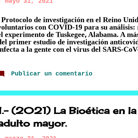
-
mayo 31, 2021
Protocolo de investigación en el Reino Unid
voluntarios con COVID-19 para su análisis: r
el experimento de Tuskegee, Alabama. A más
del primer estudio de investigación anticovi
infecta a la gente con el virus del SARS-CoV-
recordar el experimento de Tuskegee llevado
tenía como fin infectar a personas principa
con Sífilis para poder analizar la evolución
Publicar un comentario
cuando no se lleva a cabo un tratamiento. E
como posiblemente la más infame investigaci
Estados Unidos y su culminación llevó a la 
cual protegía a los seres humanos en la inve
siglo XXI diferentes sucesos históricos como 
1.- (2021) La Bioética en la
aspectos bioéticos que se relacionan con la in
adulto mayor.