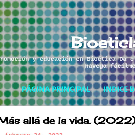
Ir al contenido principal
Bioetic
romoción y educación en Bioética Da c
navega fácilm
PÁGINA PRINCIPAL
INDICE B
Más allá de la vida. (2022