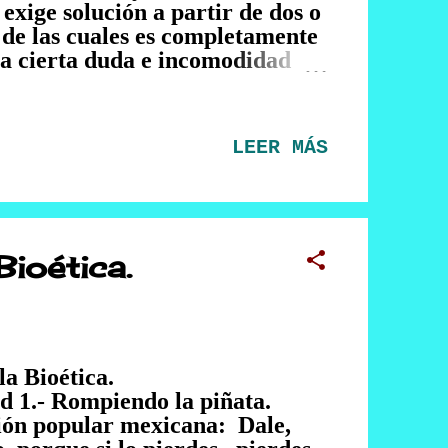
exige solución a partir de dos o
 de las cuales es completamente
ra cierta duda e incomodidad
as que se ofrecen no son del todo
 convincentes. Un dilema bioético
enos una de las alternativas,
LEER MÁS
 que se contrapone con el
 Lo que nos ha pasado a todos
 consulta a través del WhatsApp
ano? Tomar esa decisión
de esta forma no es éticamente
Bioética.
 ni se encuentra regulado en lo
mo un favor por la confianza de
 pasó a Gaby, ginecóloga...
alidad y la Bioética.
d 1.- Rompiendo la piñata.
ción popular mexicana: Dale,