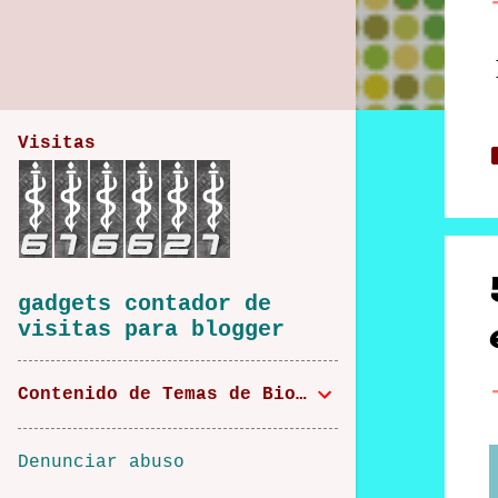
t
r
a
d
Visitas
a
s
gadgets contador de
visitas para blogger
Contenido de Temas de Bioética
Denunciar abuso