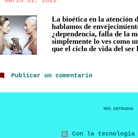
-
marzo 31, 2021
La bioética en la atención
hablamos de envejecimiento
¿dependencia, falla de la m
simplemente lo ves como u
que el ciclo de vida del ser
siendo este último inevitabl
irreversible durante este p
envejecimiento. En México
Publicar un comentario
es considerado un reto para
Desde el 2010, según el INE
correspondía a los adultos 
proyecciones d el Consejo 
(CONAPO), es te porcentaj
MÁS ENTRADAS
años venideros . Este reto
Salud surge desde lo social,
derechos humanos particula
Con la tecnología 
realidad es que poco se cum