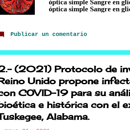
óptica simple Sangre en gl
óptica simple Sangre en gli
Microscopia óptica simple
hidrogeno Arrecife Microsc
Acetona La felicidad al Ca
Publicar un comentario
doble polarización Sertral
arrecife Microscopia óptic
Iris Microscopia óptica po
etanol Laniakea Microscopi
Levodopa en suero Mil des
2.- (2021) Protocolo de inv
polarizada Diyodohidroxiq
Acetona Icor Microscopia 
Reino Unido propone infecta
glicerina Natrium Microsco
con COVID-19 para su anális
suero Monte Olimpus Micro
glicerina y etanol Tiro al 
bioética e histórica con el 
Sangre en Peróxido ...
Tuskegee, Alabama.